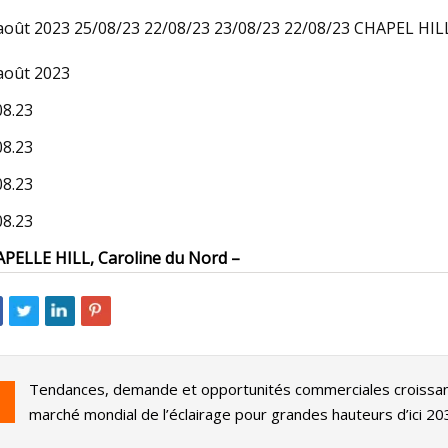
août 2023 25/08/23 22/08/23 23/08/23 22/08/23 CHAPEL HILL
août 2023
23
Oct 22, 2023
fre Ring Floodlight Cam
Les talibans disent 
08.23
a votre allée sombre pour un
des caméras pour loc
08.23
08.23
08.23
PELLE HILL, Caroline du Nord –
Tendances, demande et opportunités commerciales croissa
marché mondial de l’éclairage pour grandes hauteurs d’ici 20