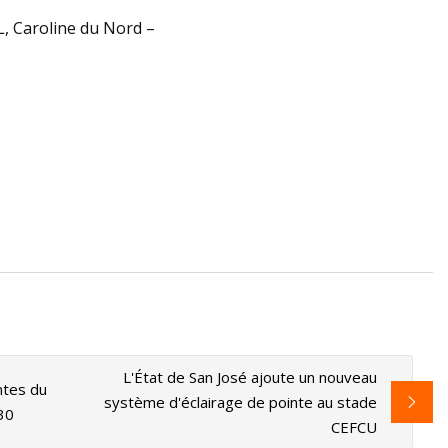
, Caroline du Nord –
à Huawei d'installer
aliser les militants
L'État de San José ajoute un nouveau
ntes du
système d'éclairage de pointe au stade
30
CEFCU