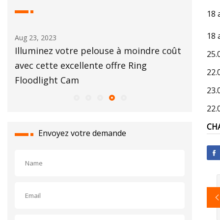
18 
18 
Aug 23, 2023
Aug 17, 20
Illuminez votre pelouse à moindre coût
Cette of
25.
avec cette excellente offre Ring
éclairer
22.
Floodlight Cam
tout
23.
22.
CHA
Envoyez votre demande